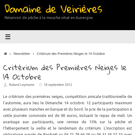
Domaine de Veirières
Passer
au
contenu
Réservoir de pêche à la mouche situé en Auvergne
Accueil
Newsletter
Critérium des Premières Neiges le 14 Octobre
Critérium des Premières Neiges le
14 Octobre
Roland Leymonie
18 septembre 2012
Le critérium des premières neiges, compétition amicale traditionnelle de
l’automne, aura lieu le Dimanche 14 octobre. 12 participants maximum
avec plusieurs manches en barque et du bord. le prix de la participation à
cette journée conviviale est de 90 euros, incluant le repas de midi. Un
avantage aux participants, une remise de 15% sur la pêche et
l’hébergement la veille et le lendemain du critérium. L’inscription est
obligatoire auprès de Raphaël au 04 71 78 66 29 ou 06 31 56 57 33 avec