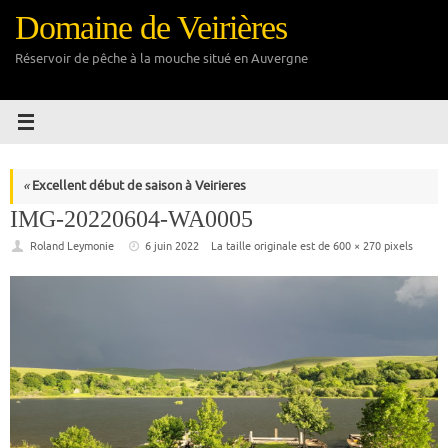
Passer
Domaine de Veirières
au
contenu
Réservoir de pêche à la mouche situé en Auvergne
«
Excellent début de saison à Veirieres
IMG-20220604-WA0005
Roland Leymonie
6 juin 2022
La taille originale est de
600 × 270
pixels