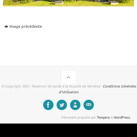
Image précédente
© Copyright 2025 - Reservoir de peche à la mouche de Veirières -
Conditions Générales
d'Utilisation
Fièrement propulsé par
Tempera
&
WordPress.