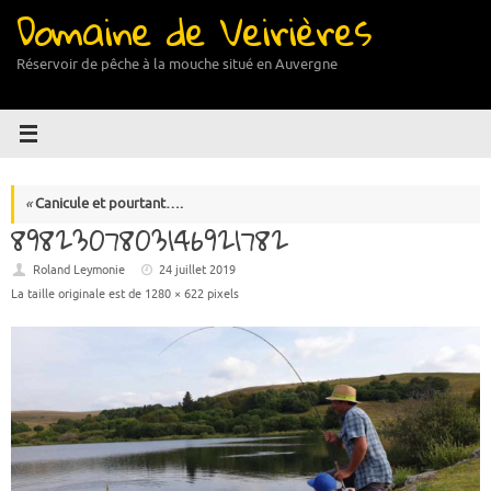
Domaine de Veirières
Passer
au
contenu
Réservoir de pêche à la mouche situé en Auvergne
«
Canicule et pourtant….
8982307803146921782
Roland Leymonie
24 juillet 2019
La taille originale est de
1280 × 622
pixels