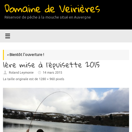
Domaine de Veirières
Passer
au
contenu
Réservoir de pêche à la mouche situé en Auvergne
«
Bientôt l’ouverture !
1ére mise à l’épuisette 2015
Roland Leymonie
14 mars 2015
La taille originale est de
1280 × 960
pixels