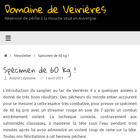
Domaine de Veirières
Passer
au
contenu
Réservoir de pêche à la mouche situé en Auvergne
Accueil
Newsletter
Spécimen de 60 kg !
Spécimen de 60 kg !
Roland Leymonie
1 avril 2011
L’introduction du sanglier au lac de Veirières il y a quelques années a
donné de très bons résultats. Des pêcheurs du monde entier accourent
pour se mesurer à cette espèce très combative, pour preuve ce spécimen
de 60 kg pris avec un streamer rouge en soie de 7 après un combat
extrêmement violent. La technique consiste, contrairement aux
salmonidés classiques, à maintenir la tête sous l’eau pendant trois
minutes après lui avoir administré un violent coup de rame sur la tête.
Toutes nos félicitations à cet heureux pêcheur.