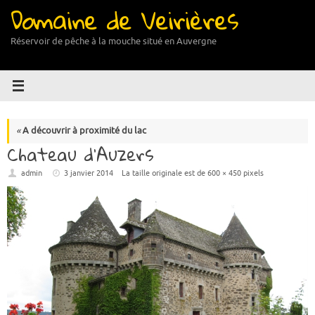
Domaine de Veirières
Passer
au
contenu
Réservoir de pêche à la mouche situé en Auvergne
«
A découvrir à proximité du lac
Chateau d’Auzers
admin
3 janvier 2014
La taille originale est de
600 × 450
pixels