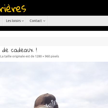
rières
rgne
Les loisirs
Contact
s de cadeaux !
La taille originale est de
1280 × 960
pixels