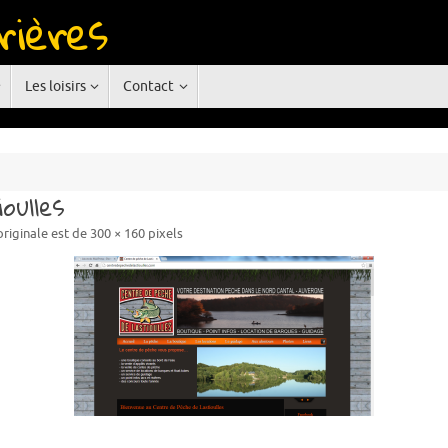
rières
rgne
Les loisirs
Contact
oulles
 originale est de
300 × 160
pixels