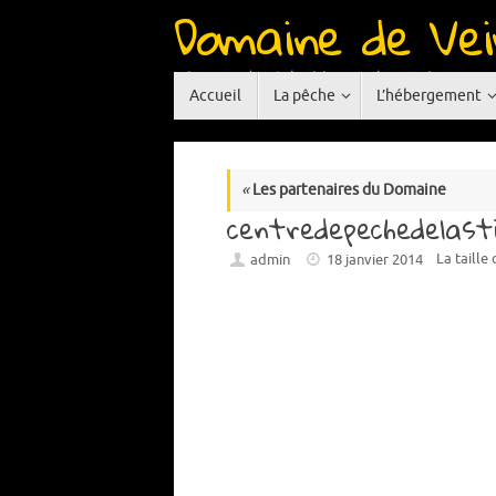
Domaine de Vei
Passer
au
contenu
Réservoir de pêche à la mouche situé en Auve
Passer
Accueil
La pêche
L’hébergement
au
contenu
«
Les partenaires du Domaine
centredepechedelasti
La taille
admin
18 janvier 2014