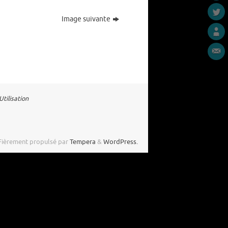
Image suivante
tilisation
Fièrement propulsé par
Tempera
&
WordPress.