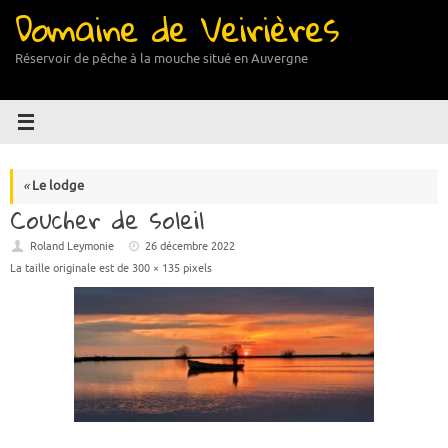
Domaine de Veirières
Passer
au
contenu
Réservoir de pêche à la mouche situé en Auvergne
«
Le lodge
Coucher de soleil
Roland Leymonie
26 décembre 2022
La taille originale est de
300 × 135
pixels