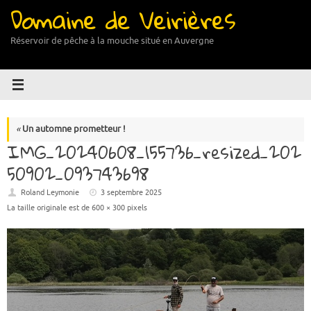
Domaine de Veirières
Passer
au
contenu
Réservoir de pêche à la mouche situé en Auvergne
«
Un automne prometteur !
IMG_20240608_155736_resized_202
50902_093743698
Roland Leymonie
3 septembre 2025
La taille originale est de
600 × 300
pixels