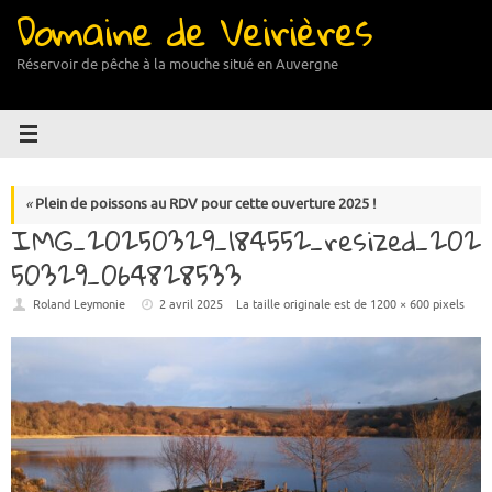
Domaine de Veirières
Passer
au
contenu
Réservoir de pêche à la mouche situé en Auvergne
«
Plein de poissons au RDV pour cette ouverture 2025 !
IMG_20250329_184552_resized_202
50329_064828533
Roland Leymonie
2 avril 2025
La taille originale est de
1200 × 600
pixels