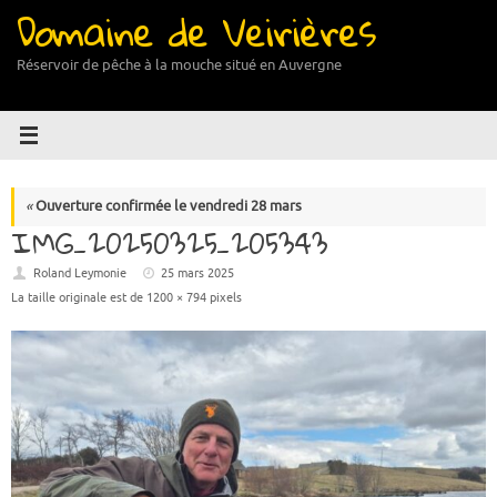
Domaine de Veirières
Passer
au
contenu
Réservoir de pêche à la mouche situé en Auvergne
«
Ouverture confirmée le vendredi 28 mars
IMG_20250325_205343
Roland Leymonie
25 mars 2025
La taille originale est de
1200 × 794
pixels