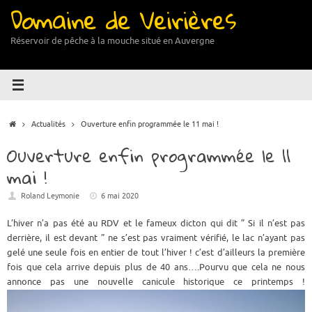
Domaine de Veirières
Passer
au
contenu
Réservoir de pêche à la mouche situé en Auvergne
Accueil
Actualités
Ouverture enfin programmée le 11 mai !
Ouverture enfin programmée le 11
mai !
Roland Leymonie
6 mai 2020
L’hiver n’a pas été au RDV et le fameux dicton qui dit ” Si il n’est pas
derrière, il est devant ” ne s’est pas vraiment vérifié, le lac n’ayant pas
gelé une seule fois en entier de tout l’hiver ! c’est d’ailleurs la première
fois que cela arrive depuis plus de 40 ans….Pourvu que cela ne nous
annonce pas une nouvelle canicule historique ce printemps !