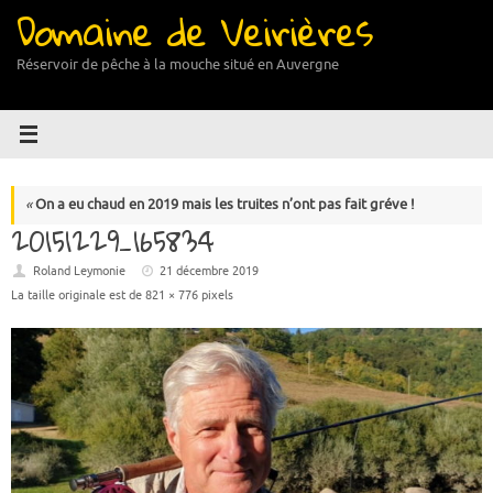
Domaine de Veirières
Passer
au
contenu
Réservoir de pêche à la mouche situé en Auvergne
«
On a eu chaud en 2019 mais les truites n’ont pas fait gréve !
20151229_165834
Roland Leymonie
21 décembre 2019
La taille originale est de
821 × 776
pixels