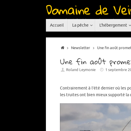
Domaine de Vei
Passer
au
contenu
Réservoir de pêche à la mouche situé en Auve
Passer
Accueil
La pêche
L’hébergement
au
contenu
Accueil
Newsletter
Une fin août promet
Une fin août prome
Roland Leymonie
1 septembre 2
Contrairement à l’été dernier où les po
les truites ont bien mieux supporté la 