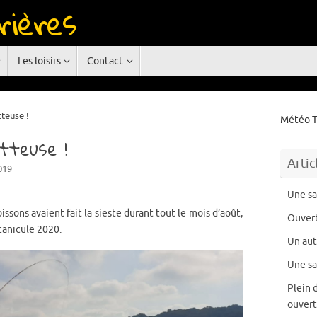
rières
rgne
Les loisirs
Contact
teuse !
Météo T
tteuse !
Artic
019
Une sa
issons avaient fait la sieste durant tout le mois d’août,
Ouvert
canicule 2020.
Un au
Une sa
Plein 
ouvert