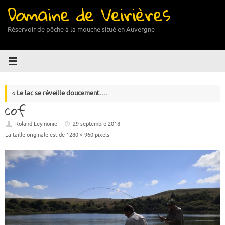
Domaine de Veirières
Passer
au
contenu
Réservoir de pêche à la mouche situé en Auvergne
«
Le lac se réveille doucement….
cof
Roland Leymonie
29 septembre 2018
La taille originale est de
1280 × 960
pixels