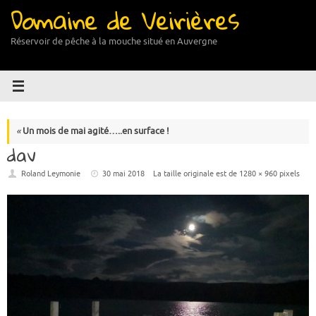
Domaine de Veirières
Passer
au
contenu
Réservoir de pêche à la mouche situé en Auvergne
«
Un mois de mai agité…..en surface !
dav
Roland Leymonie
30 mai 2018
La taille originale est de
1280 × 960
pixels