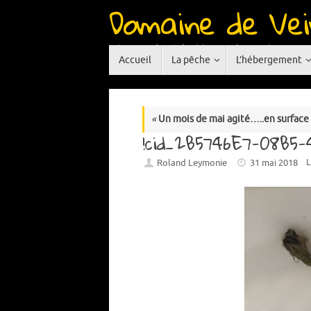
Domaine de Vei
Passer
au
contenu
Réservoir de pêche à la mouche situé en Auve
Passer
Accueil
La pêche
L’hébergement
au
contenu
«
Un mois de mai agité…..en surface 
!cid_2B5746E7-08B5
L
Roland Leymonie
31 mai 2018