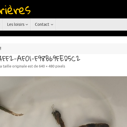
rières
rgne
Les loisirs
Contact
!
-4FF2-AF01-F98B69FED5C2
a taille originale est de
640 × 480
pixels