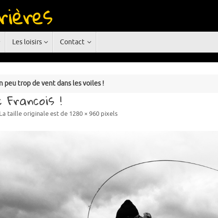
rières
rgne
Les loisirs
Contact
eu trop de vent dans les voiles !
 Francois !
La taille originale est de
1280 × 960
pixels