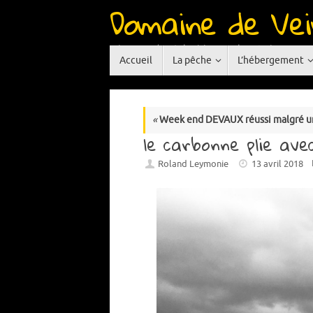
Domaine de Vei
Passer
au
contenu
Réservoir de pêche à la mouche situé en Auve
Passer
Accueil
La pêche
L’hébergement
au
contenu
«
Week end DEVAUX réussi malgré un p
le carbonne plie avec
Roland Leymonie
13 avril 2018