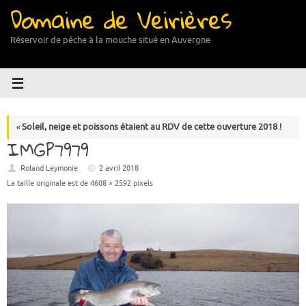
Domaine de Veirières
Passer
au
contenu
Réservoir de pêche à la mouche situé en Auvergne
«
Soleil, neige et poissons étaient au RDV de cette ouverture 2018 !
IMGP7979
Roland Leymonie
2 avril 2018
La taille originale est de
4608 × 2592
pixels