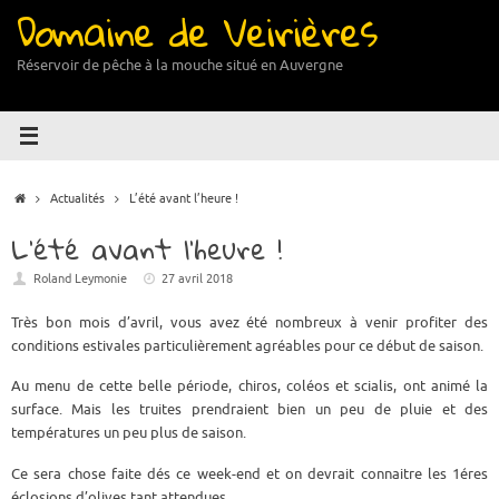
Domaine de Veirières
Passer
au
contenu
Réservoir de pêche à la mouche situé en Auvergne
Accueil
Actualités
L’été avant l’heure !
L’été avant l’heure !
Roland Leymonie
27 avril 2018
Très bon mois d’avril, vous avez été nombreux à venir profiter des
conditions estivales particulièrement agréables pour ce début de saison.
Au menu de cette belle période, chiros, coléos et scialis, ont animé la
surface. Mais les truites prendraient bien un peu de pluie et des
températures un peu plus de saison.
Ce sera chose faite dés ce week-end et on devrait connaitre les 1éres
éclosions d’olives tant attendues.