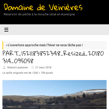
Domaine de Veirières
Passer
au
contenu
Réservoir de pêche à la mouche situé en Auvergne
«
L’ouverture approche mais l’hiver ne nous lâche pas !
PART_1521183852348_Resized_20180
314_095058
Roland Leymonie
21 mars 2018
La taille originale est de
1260 × 709
pixels