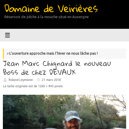
Domaine de Veirières
Passer
au
contenu
Réservoir de pêche à la mouche situé en Auvergne
«
L’ouverture approche mais l’hiver ne nous lâche pas !
Jean Marc Chignard le nouveau
Boss de chez DEVAUX
Roland Leymonie
21 mars 2018
La taille originale est de
1260 × 945
pixels