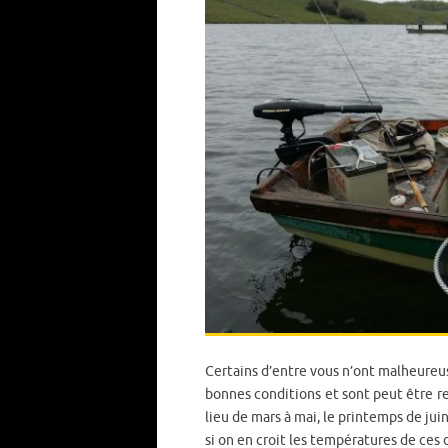
Certains d’entre vous n’ont malheureu
bonnes conditions et sont peut être re
lieu de mars à mai, le printemps de jui
si on en croit les températures de ces d