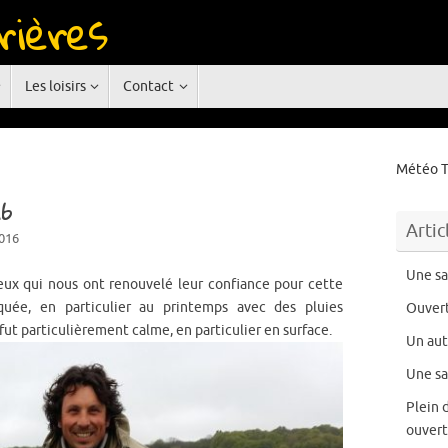
rières
rgne
Les loisirs
Contact
Météo T
16
Artic
016
Une sa
eux qui nous ont renouvelé leur confiance pour cette
quée, en particulier au printemps avec des pluies
Ouvert
fut particulièrement calme, en particulier en surface.
Un au
Une sa
Plein 
ouvert