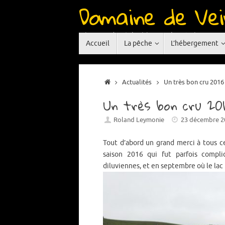
Domaine de Vei
Passer
au
contenu
Réservoir de pêche à la mouche situé en Auve
Passer
Accueil
La pêche
L’hébergement
au
contenu
Accueil
Actualités
Un très bon cru 2016
Un très bon cru 20
Roland Leymonie
23 décembre 2
Tout d’abord un grand merci à tous c
saison 2016 qui fut parfois compli
diluviennes, et en septembre où le lac 