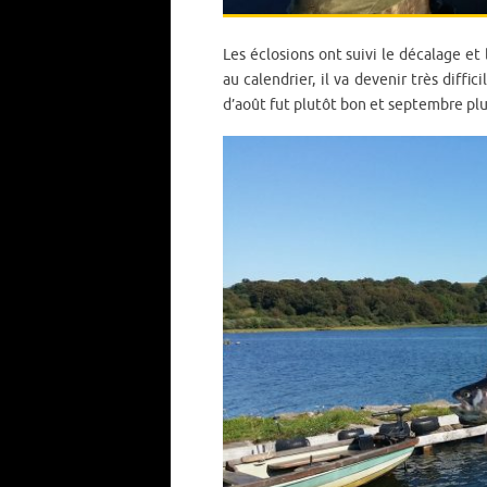
Les éclosions ont suivi le décalage et 
au calendrier, il va devenir très diffi
d’août fut plutôt bon et septembre plut