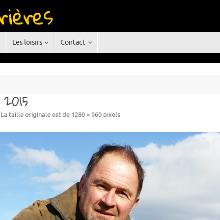
rières
rgne
Les loisirs
Contact
 2015
La taille originale est de
1280 × 960
pixels