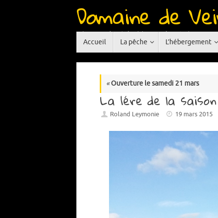
Domaine de Vei
Passer
au
contenu
Réservoir de pêche à la mouche situé en Auve
Passer
Accueil
La pêche
L’hébergement
au
contenu
«
Ouverture le samedi 21 mars
La 1ére de la saison
Roland Leymonie
19 mars 2015