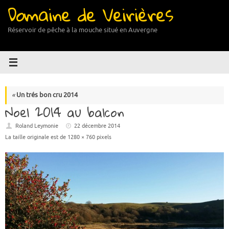
Domaine de Veirières
Passer
au
contenu
Réservoir de pêche à la mouche situé en Auvergne
«
Un trés bon cru 2014
Noel 2014 au balcon
Roland Leymonie
22 décembre 2014
La taille originale est de
1280 × 760
pixels