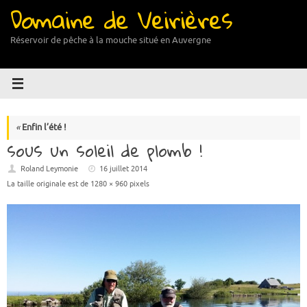
Domaine de Veirières
Passer
au
contenu
Réservoir de pêche à la mouche situé en Auvergne
«
Enfin l’été !
sous un soleil de plomb !
Roland Leymonie
16 juillet 2014
La taille originale est de
1280 × 960
pixels