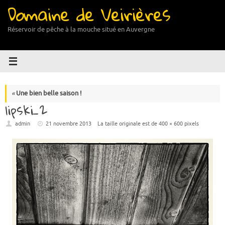
Domaine de Veirières
Passer
au
contenu
Réservoir de pêche à la mouche situé en Auvergne
«
Une bien belle saison !
lipski_2
admin
21 novembre 2013
La taille originale est de
400 × 600
pixels