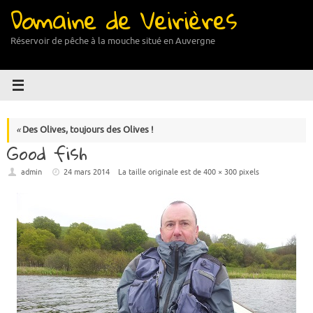
Domaine de Veirières
Passer
au
contenu
Réservoir de pêche à la mouche situé en Auvergne
«
Des Olives, toujours des Olives !
Good fish
admin
24 mars 2014
La taille originale est de
400 × 300
pixels