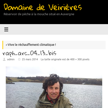
Domaine de Veirières
Passer
au
contenu
Réservoir de pêche à la mouche situé en Auvergne
«
Vive le réchauffement climatique !
raph_arc_04_13_bis
admin
25 mars 2014
La taille originale est de
400 × 300
pixels