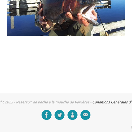
ht 2025 - Reservoir de peche à la mouche de Veirières -
Conditions Générales d'U