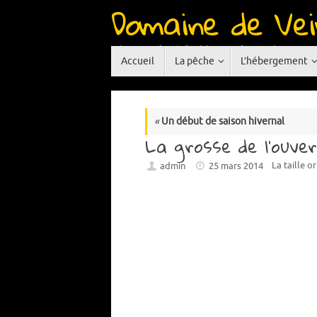
Domaine de Vei
Passer
au
contenu
Réservoir de pêche à la mouche situé en Auve
Passer
Accueil
La pêche
L’hébergement
au
contenu
«
Un début de saison hivernal
La grosse de l’ouve
La taille o
admin
25 mars 2014