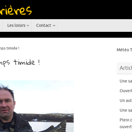
rières
rgne
Les loisirs
Contact
ps timide !
Météo T
ps timide !
Artic
Une sa
Ouvert
Un au
Une sa
Plein 
ouvert