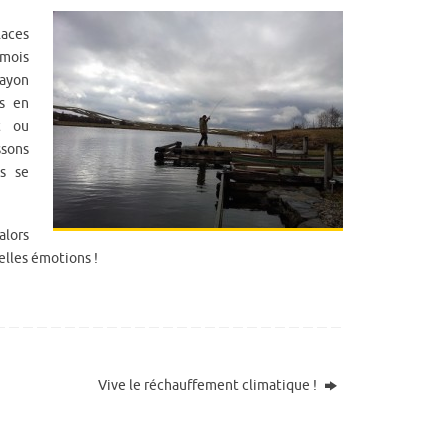
places
 mois
rayon
ns en
t ou
ssons
s se
alors
elles émotions !
Vive le réchauffement climatique !