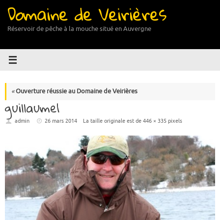
Domaine de Veirières
Passer
au
contenu
Réservoir de pêche à la mouche situé en Auvergne
«
Ouverture réussie au Domaine de Veirières
guillaume1
admin
26 mars 2014
La taille originale est de
446 × 335
pixels