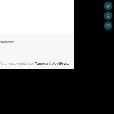
tilisation
Fièrement propulsé par
Tempera
&
WordPress.