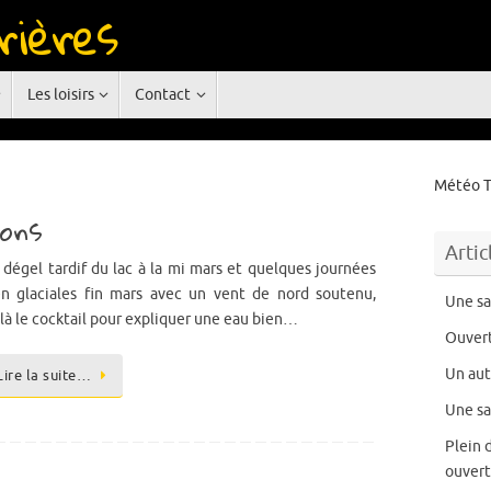
rières
rgne
Les loisirs
Contact
Météo T
ions
Artic
 dégel tardif du lac à la mi mars et quelques journées
en glaciales fin mars avec un vent de nord soutenu,
Une sa
là le cocktail pour expliquer une eau bien…
Ouvert
Un au
Lire la suite…
Une sa
Plein 
ouvert